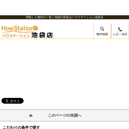
閲覧した物件の一覧 | 池袋の賃貸はハウステーション池袋店
物件検索
お店へ連絡
/mobile_img/head-logo.png
このページの先頭へ
こだわりの条件で探す