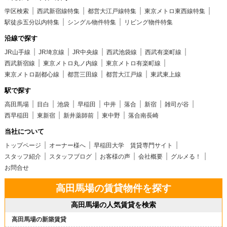
学区検索
西武新宿線特集
都営大江戸線特集
東京メトロ東西線特集
駅徒歩五分以内特集
シングル物件特集
リビング物件特集
沿線で探す
JR山手線
JR埼京線
JR中央線
西武池袋線
西武有楽町線
西武新宿線
東京メトロ丸ノ内線
東京メトロ有楽町線
東京メトロ副都心線
都営三田線
都営大江戸線
東武東上線
駅で探す
高田馬場
目白
池袋
早稲田
中井
落合
新宿
雑司が谷
西早稲田
東新宿
新井薬師前
東中野
落合南長崎
当社について
トップページ
オーナー様へ
早稲田大学 賃貸専門サイト
スタッフ紹介
スタッフブログ
お客様の声
会社概要
グルメる！
お問合せ
高田馬場の賃貸物件を探す
高田馬場の人気賃貸を検索
高田馬場の新築賃貸