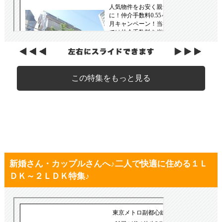
この特集をもっと見る
新婚さん・カップルさんへ♪二人で快適に住める１Ｌ
ＤＫ～２ＬＤＫ特集♪