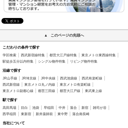
このページの先頭へ
こだわりの条件で探す
学区検索
西武新宿線特集
都営大江戸線特集
東京メトロ東西線特集
駅徒歩五分以内特集
シングル物件特集
リビング物件特集
沿線で探す
JR山手線
JR埼京線
JR中央線
西武池袋線
西武有楽町線
西武新宿線
東京メトロ丸ノ内線
東京メトロ有楽町線
東京メトロ副都心線
都営三田線
都営大江戸線
東武東上線
駅で探す
高田馬場
目白
池袋
早稲田
中井
落合
新宿
雑司が谷
西早稲田
東新宿
新井薬師前
東中野
落合南長崎
当社について