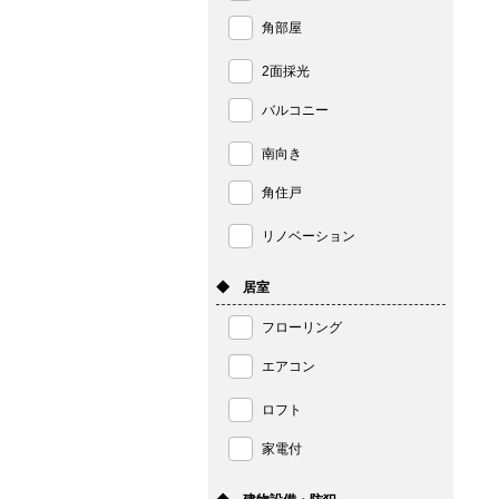
角部屋
2面採光
バルコニー
南向き
角住戸
リノベーション
◆ 居室
フローリング
エアコン
ロフト
家電付