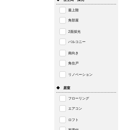
最上階
角部屋
2面採光
バルコニー
南向き
角住戸
リノベーション
◆ 居室
フローリング
エアコン
ロフト