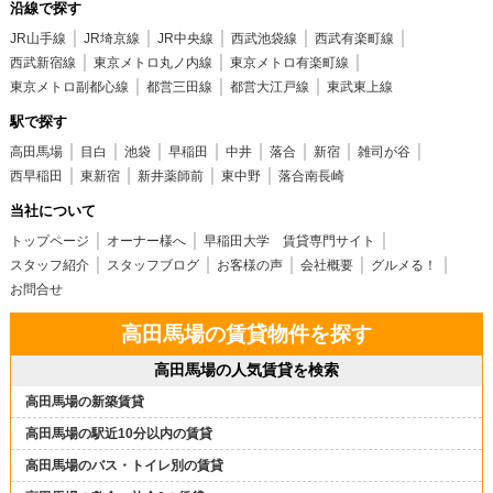
沿線で探す
JR山手線
JR埼京線
JR中央線
西武池袋線
西武有楽町線
西武新宿線
東京メトロ丸ノ内線
東京メトロ有楽町線
東京メトロ副都心線
都営三田線
都営大江戸線
東武東上線
駅で探す
高田馬場
目白
池袋
早稲田
中井
落合
新宿
雑司が谷
西早稲田
東新宿
新井薬師前
東中野
落合南長崎
当社について
トップページ
オーナー様へ
早稲田大学 賃貸専門サイト
スタッフ紹介
スタッフブログ
お客様の声
会社概要
グルメる！
お問合せ
高田馬場の賃貸物件を探す
高田馬場の人気賃貸を検索
高田馬場の新築賃貸
高田馬場の駅近10分以内の賃貸
高田馬場のバス・トイレ別の賃貸