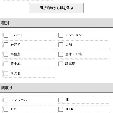
種別
アパート
マンション
戸建て
店舗
事務所
倉庫・工場
貸土地
駐車場
その他
間取り
ワンルーム
1K
1DK
1LDK