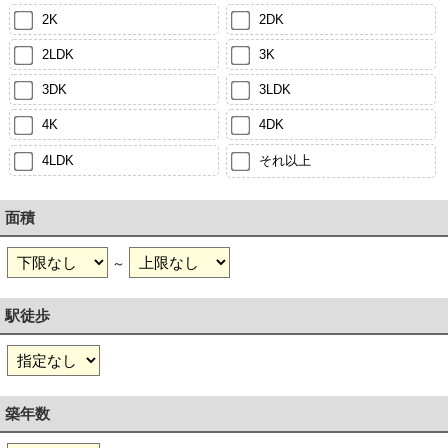
2K
2DK
2LDK
3K
3DK
3LDK
4K
4DK
4LDK
それ以上
面積
～
駅徒歩
築年数