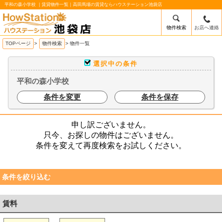
平和の森小学校 ｜賃貸物件一覧｜高田馬場の賃貸ならハウステーション池袋店
物件検索
お店へ連絡
/mobile_img/head-logo.png
TOPページ
>
物件検索
>
物件一覧
選択中の条件
平和の森小学校
条件を変更
条件を保存
申し訳ございません。
只今、お探しの物件はございません。
条件を変えて再度検索をお試しください。
条件を絞り込む
賃料