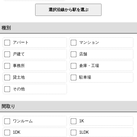
種別
アパート
マンション
戸建て
店舗
事務所
倉庫・工場
貸土地
駐車場
その他
間取り
ワンルーム
1K
1DK
1LDK