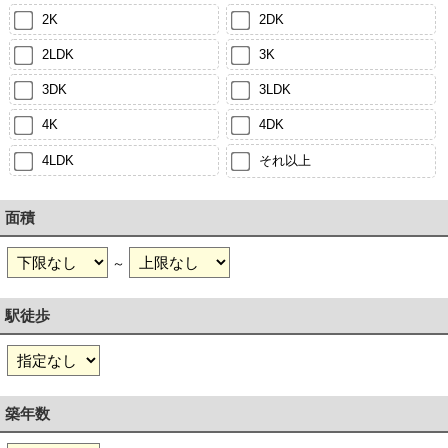
2K
2DK
2LDK
3K
3DK
3LDK
4K
4DK
4LDK
それ以上
面積
～
駅徒歩
築年数