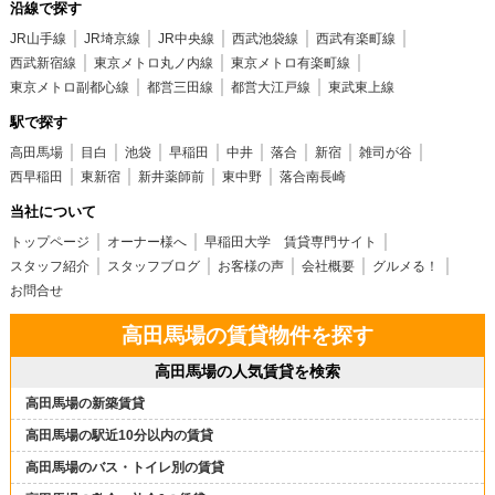
沿線で探す
JR山手線
JR埼京線
JR中央線
西武池袋線
西武有楽町線
西武新宿線
東京メトロ丸ノ内線
東京メトロ有楽町線
東京メトロ副都心線
都営三田線
都営大江戸線
東武東上線
駅で探す
高田馬場
目白
池袋
早稲田
中井
落合
新宿
雑司が谷
西早稲田
東新宿
新井薬師前
東中野
落合南長崎
当社について
トップページ
オーナー様へ
早稲田大学 賃貸専門サイト
スタッフ紹介
スタッフブログ
お客様の声
会社概要
グルメる！
お問合せ
高田馬場の賃貸物件を探す
高田馬場の人気賃貸を検索
高田馬場の新築賃貸
高田馬場の駅近10分以内の賃貸
高田馬場のバス・トイレ別の賃貸