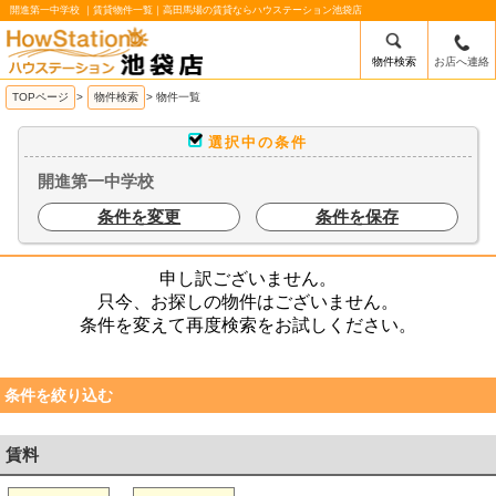
開進第一中学校 ｜賃貸物件一覧｜高田馬場の賃貸ならハウステーション池袋店
物件検索
お店へ連絡
/mobile_img/head-logo.png
TOPページ
>
物件検索
>
物件一覧
選択中の条件
開進第一中学校
条件を変更
条件を保存
申し訳ございません。
只今、お探しの物件はございません。
条件を変えて再度検索をお試しください。
条件を絞り込む
賃料