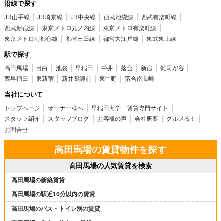
沿線で探す
JR山手線
JR埼京線
JR中央線
西武池袋線
西武有楽町線
西武新宿線
東京メトロ丸ノ内線
東京メトロ有楽町線
東京メトロ副都心線
都営三田線
都営大江戸線
東武東上線
駅で探す
高田馬場
目白
池袋
早稲田
中井
落合
新宿
雑司が谷
西早稲田
東新宿
新井薬師前
東中野
落合南長崎
当社について
トップページ
オーナー様へ
早稲田大学 賃貸専門サイト
スタッフ紹介
スタッフブログ
お客様の声
会社概要
グルメる！
お問合せ
高田馬場の賃貸物件を探す
高田馬場の人気賃貸を検索
高田馬場の新築賃貸
高田馬場の駅近10分以内の賃貸
高田馬場のバス・トイレ別の賃貸