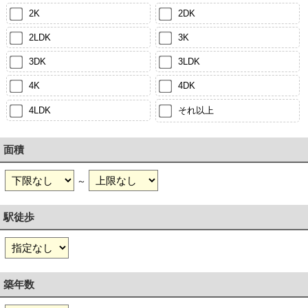
2K
2DK
2LDK
3K
3DK
3LDK
4K
4DK
4LDK
それ以上
面積
～
駅徒歩
築年数