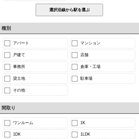
種別
アパート
マンション
戸建て
店舗
事務所
倉庫・工場
貸土地
駐車場
その他
間取り
ワンルーム
1K
1DK
1LDK