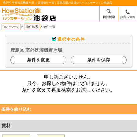
豊島区 室外洗濯機置き場 ｜賃貸物件一覧｜高田馬場の賃貸ならハウステーション池袋店
物件検索
お店へ連絡
/mobile_img/head-logo.png
TOPページ
>
物件検索
>
物件一覧
選択中の条件
豊島区 室外洗濯機置き場
条件を変更
条件を保存
申し訳ございません。
只今、お探しの物件はございません。
条件を変えて再度検索をお試しください。
条件を絞り込む
賃料