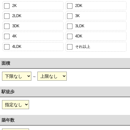
2K
2DK
2LDK
3K
3DK
3LDK
4K
4DK
4LDK
それ以上
面積
～
駅徒歩
築年数