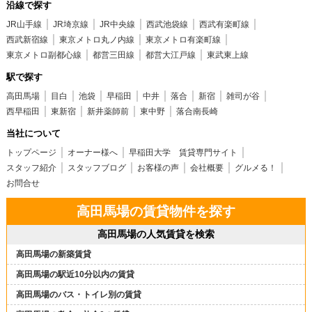
沿線で探す
JR山手線
JR埼京線
JR中央線
西武池袋線
西武有楽町線
西武新宿線
東京メトロ丸ノ内線
東京メトロ有楽町線
東京メトロ副都心線
都営三田線
都営大江戸線
東武東上線
駅で探す
高田馬場
目白
池袋
早稲田
中井
落合
新宿
雑司が谷
西早稲田
東新宿
新井薬師前
東中野
落合南長崎
当社について
トップページ
オーナー様へ
早稲田大学 賃貸専門サイト
スタッフ紹介
スタッフブログ
お客様の声
会社概要
グルメる！
お問合せ
高田馬場の賃貸物件を探す
高田馬場の人気賃貸を検索
高田馬場の新築賃貸
高田馬場の駅近10分以内の賃貸
高田馬場のバス・トイレ別の賃貸