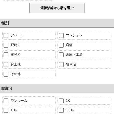
種別
アパート
マンション
戸建て
店舗
事務所
倉庫・工場
貸土地
駐車場
その他
間取り
ワンルーム
1K
1DK
1LDK