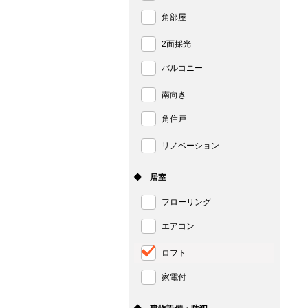
角部屋
2面採光
バルコニー
南向き
角住戸
リノベーション
◆ 居室
フローリング
エアコン
ロフト
家電付