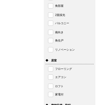
角部屋
2面採光
バルコニー
南向き
角住戸
リノベーション
◆ 居室
フローリング
エアコン
ロフト
家電付