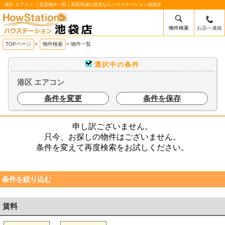
港区 エアコン ｜賃貸物件一覧｜高田馬場の賃貸ならハウステーション池袋店
物件検索
お店へ連絡
/mobile_img/head-logo.png
TOPページ
>
物件検索
>
物件一覧
選択中の条件
港区 エアコン
条件を変更
条件を保存
申し訳ございません。
只今、お探しの物件はございません。
条件を変えて再度検索をお試しください。
条件を絞り込む
賃料