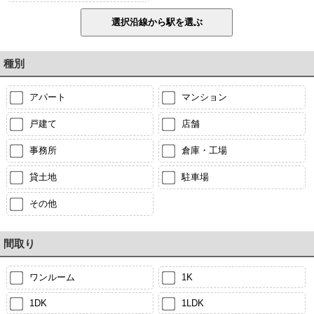
種別
アパート
マンション
戸建て
店舗
事務所
倉庫・工場
貸土地
駐車場
その他
間取り
ワンルーム
1K
1DK
1LDK