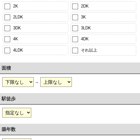
2K
2DK
2LDK
3K
3DK
3LDK
4K
4DK
4LDK
それ以上
面積
～
駅徒歩
築年数