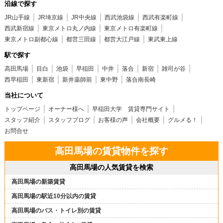
沿線で探す
JR山手線
JR埼京線
JR中央線
西武池袋線
西武有楽町線
西武新宿線
東京メトロ丸ノ内線
東京メトロ有楽町線
東京メトロ副都心線
都営三田線
都営大江戸線
東武東上線
駅で探す
高田馬場
目白
池袋
早稲田
中井
落合
新宿
雑司が谷
西早稲田
東新宿
新井薬師前
東中野
落合南長崎
当社について
トップページ
オーナー様へ
早稲田大学 賃貸専門サイト
スタッフ紹介
スタッフブログ
お客様の声
会社概要
グルメる！
お問合せ
高田馬場の賃貸物件を探す
高田馬場の人気賃貸を検索
高田馬場の新築賃貸
高田馬場の駅近10分以内の賃貸
高田馬場のバス・トイレ別の賃貸