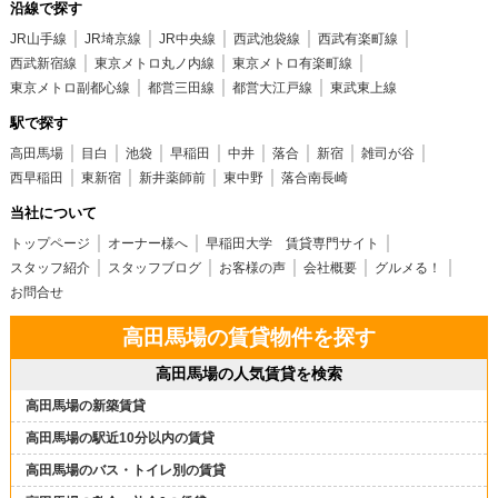
沿線で探す
JR山手線
JR埼京線
JR中央線
西武池袋線
西武有楽町線
西武新宿線
東京メトロ丸ノ内線
東京メトロ有楽町線
東京メトロ副都心線
都営三田線
都営大江戸線
東武東上線
駅で探す
高田馬場
目白
池袋
早稲田
中井
落合
新宿
雑司が谷
西早稲田
東新宿
新井薬師前
東中野
落合南長崎
当社について
トップページ
オーナー様へ
早稲田大学 賃貸専門サイト
スタッフ紹介
スタッフブログ
お客様の声
会社概要
グルメる！
お問合せ
高田馬場の賃貸物件を探す
高田馬場の人気賃貸を検索
高田馬場の新築賃貸
高田馬場の駅近10分以内の賃貸
高田馬場のバス・トイレ別の賃貸