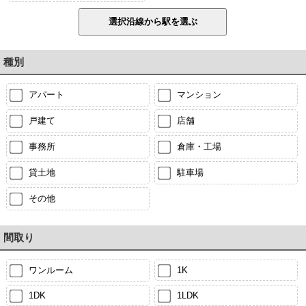
種別
アパート
マンション
戸建て
店舗
事務所
倉庫・工場
貸土地
駐車場
その他
間取り
ワンルーム
1K
1DK
1LDK