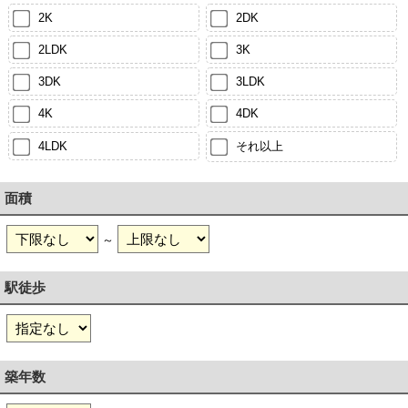
2K
2DK
2LDK
3K
3DK
3LDK
4K
4DK
4LDK
それ以上
面積
～
駅徒歩
築年数