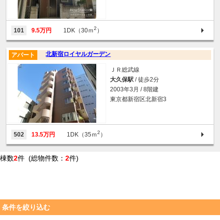
2
101
9.5万円
1DK（30ｍ
）
北新宿ロイヤルガーデン
アパート
ＪＲ総武線
大久保駅
/ 徒歩2分
2003年3月 / 8階建
東京都新宿区北新宿3
2
502
13.5万円
1DK（35ｍ
）
棟数
2
件 (総物件数：
2
件)
条件を絞り込む