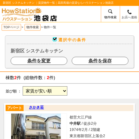
新宿区 システムキッチン ｜賃貸物件一覧｜高田馬場の賃貸ならハウステーション池袋店
物件検索
お店へ連絡
/mobile_img/head-logo.png
TOPページ
>
物件検索
>
物件一覧
選択中の条件
新宿区 システムキッチン
条件を変更
条件を保存
棟数
2
件 (総物件数：
2
件)
並び順 ：
さかき荘
アパート
都営大江戸線
中井駅
/ 徒歩2分
1974年2月 / 2階建
東京都新宿区上落合2