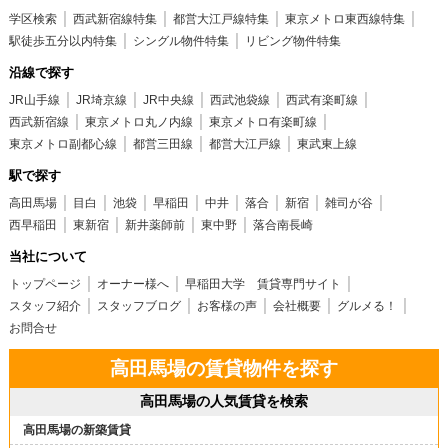
学区検索
西武新宿線特集
都営大江戸線特集
東京メトロ東西線特集
駅徒歩五分以内特集
シングル物件特集
リビング物件特集
沿線で探す
JR山手線
JR埼京線
JR中央線
西武池袋線
西武有楽町線
西武新宿線
東京メトロ丸ノ内線
東京メトロ有楽町線
東京メトロ副都心線
都営三田線
都営大江戸線
東武東上線
駅で探す
高田馬場
目白
池袋
早稲田
中井
落合
新宿
雑司が谷
西早稲田
東新宿
新井薬師前
東中野
落合南長崎
当社について
トップページ
オーナー様へ
早稲田大学 賃貸専門サイト
スタッフ紹介
スタッフブログ
お客様の声
会社概要
グルメる！
お問合せ
高田馬場の賃貸物件を探す
高田馬場の人気賃貸を検索
高田馬場の新築賃貸