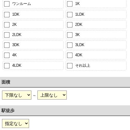
ワンルーム
1K
1DK
1LDK
2K
2DK
2LDK
3K
3DK
3LDK
4K
4DK
4LDK
それ以上
面積
～
駅徒歩