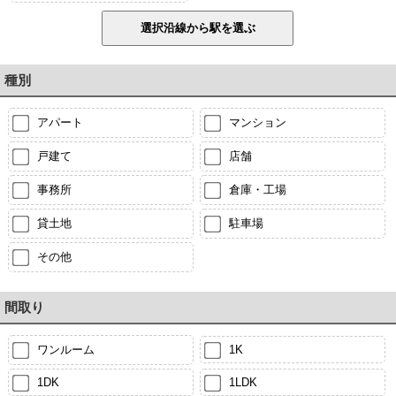
種別
アパート
マンション
戸建て
店舗
事務所
倉庫・工場
貸土地
駐車場
その他
間取り
ワンルーム
1K
1DK
1LDK