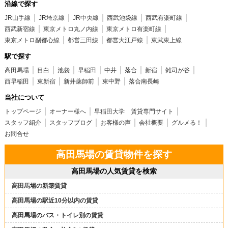
沿線で探す
JR山手線
JR埼京線
JR中央線
西武池袋線
西武有楽町線
西武新宿線
東京メトロ丸ノ内線
東京メトロ有楽町線
東京メトロ副都心線
都営三田線
都営大江戸線
東武東上線
駅で探す
高田馬場
目白
池袋
早稲田
中井
落合
新宿
雑司が谷
西早稲田
東新宿
新井薬師前
東中野
落合南長崎
当社について
トップページ
オーナー様へ
早稲田大学 賃貸専門サイト
スタッフ紹介
スタッフブログ
お客様の声
会社概要
グルメる！
お問合せ
高田馬場の賃貸物件を探す
高田馬場の人気賃貸を検索
高田馬場の新築賃貸
高田馬場の駅近10分以内の賃貸
高田馬場のバス・トイレ別の賃貸