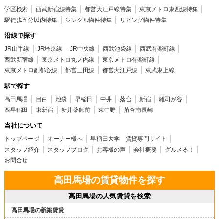
学区検索
西武新宿線特集
都営大江戸線特集
東京メトロ東西線特集
駅徒歩五分以内特集
シングル物件特集
リビング物件特集
沿線で探す
JR山手線
JR埼京線
JR中央線
西武池袋線
西武有楽町線
西武新宿線
東京メトロ丸ノ内線
東京メトロ有楽町線
東京メトロ副都心線
都営三田線
都営大江戸線
東武東上線
駅で探す
高田馬場
目白
池袋
早稲田
中井
落合
新宿
雑司が谷
西早稲田
東新宿
新井薬師前
東中野
落合南長崎
当社について
トップページ
オーナー様へ
早稲田大学 賃貸専門サイト
スタッフ紹介
スタッフブログ
お客様の声
会社概要
グルメる！
お問合せ
高田馬場の賃貸物件を探す
高田馬場の人気賃貸を検索
高田馬場の新築賃貸