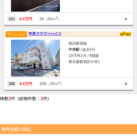
2
101
8.2万円
2K（30ｍ
）
中井フラワーハイツ
マンション
西武新宿線
中井駅
/ 徒歩5分
1975年2月 / 4階建
東京都新宿区中井1
2
306
8.4万円
2DK（35ｍ
）
棟数
2
件 (総物件数：
2
件)
条件を絞り込む