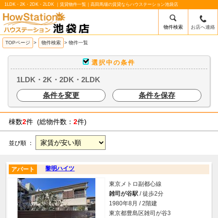
1LDK・2K・2DK・2LDK ｜賃貸物件一覧｜高田馬場の賃貸ならハウステーション池袋店
物件検索
お店へ連絡
/mobile_img/head-logo.png
TOPページ
>
物件検索
>
物件一覧
選択中の条件
1LDK・2K・2DK・2LDK
条件を変更
条件を保存
棟数
2
件 (総物件数：
2
件)
並び順 ：
黎明ハイツ
アパート
東京メトロ副都心線
雑司が谷駅
/ 徒歩2分
1980年8月 / 2階建
東京都豊島区雑司が谷3