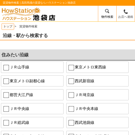
賃貸物件検索 | 高田馬場の賃貸ならハウステーション池袋店
物件検索
お店へ連絡
/mobile_img/head-logo.png
トップ
> 賃貸物件検索
沿線・駅から検索する
住みたい沿線
ＪＲ山手線
東京メトロ東西線
東京メトロ副都心線
西武新宿線
都営大江戸線
ＪＲ埼京線
ＪＲ中央線
ＪＲ中央本線
ＪＲ総武線
西武池袋線