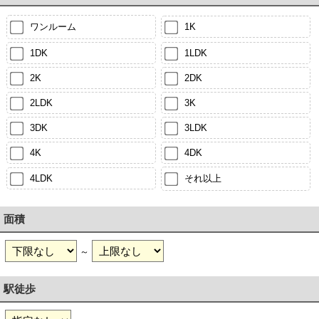
ワンルーム
1K
1DK
1LDK
2K
2DK
2LDK
3K
3DK
3LDK
4K
4DK
4LDK
それ以上
面積
～
駅徒歩