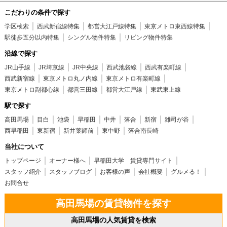
こだわりの条件で探す
学区検索
西武新宿線特集
都営大江戸線特集
東京メトロ東西線特集
駅徒歩五分以内特集
シングル物件特集
リビング物件特集
沿線で探す
JR山手線
JR埼京線
JR中央線
西武池袋線
西武有楽町線
西武新宿線
東京メトロ丸ノ内線
東京メトロ有楽町線
東京メトロ副都心線
都営三田線
都営大江戸線
東武東上線
駅で探す
高田馬場
目白
池袋
早稲田
中井
落合
新宿
雑司が谷
西早稲田
東新宿
新井薬師前
東中野
落合南長崎
当社について
トップページ
オーナー様へ
早稲田大学 賃貸専門サイト
スタッフ紹介
スタッフブログ
お客様の声
会社概要
グルメる！
お問合せ
高田馬場の賃貸物件を探す
高田馬場の人気賃貸を検索