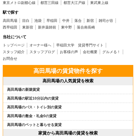
東京メトロ副都心線
都営三田線
都営大江戸線
東武東上線
駅で探す
高田馬場
目白
池袋
早稲田
中井
落合
新宿
雑司が谷
西早稲田
東新宿
新井薬師前
東中野
落合南長崎
当社について
トップページ
オーナー様へ
早稲田大学 賃貸専門サイト
スタッフ紹介
スタッフブログ
お客様の声
会社概要
グルメる！
お問合せ
高田馬場の賃貸物件を探す
高田馬場の人気賃貸を検索
高田馬場の新築賃貸
高田馬場の駅近10分以内の賃貸
高田馬場のバス・トイレ別の賃貸
高田馬場の敷金・礼金0の賃貸
高田馬場のペットと暮らせる賃貸
家賃から高田馬場の賃貸を検索