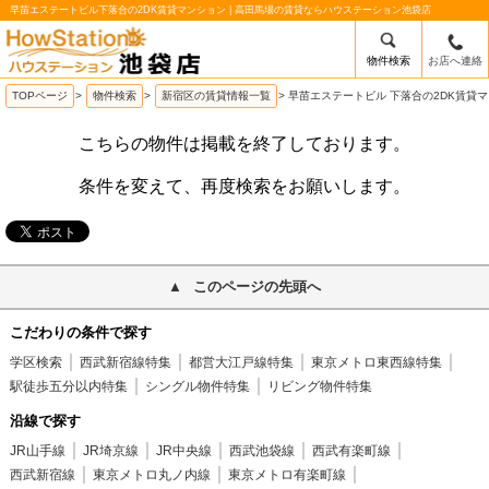
早苗エステートビル下落合の2DK賃貸マンション | 高田馬場の賃貸ならハウステーション池袋店
物件検索
お店へ連絡
/mobile_img/head-logo.png
TOPページ
>
物件検索
>
新宿区の賃貸情報一覧
>
早苗エステートビル 下落合の2DK賃貸
こちらの物件は掲載を終了しております。
条件を変えて、再度検索をお願いします。
このページの先頭へ
こだわりの条件で探す
学区検索
西武新宿線特集
都営大江戸線特集
東京メトロ東西線特集
駅徒歩五分以内特集
シングル物件特集
リビング物件特集
沿線で探す
JR山手線
JR埼京線
JR中央線
西武池袋線
西武有楽町線
西武新宿線
東京メトロ丸ノ内線
東京メトロ有楽町線