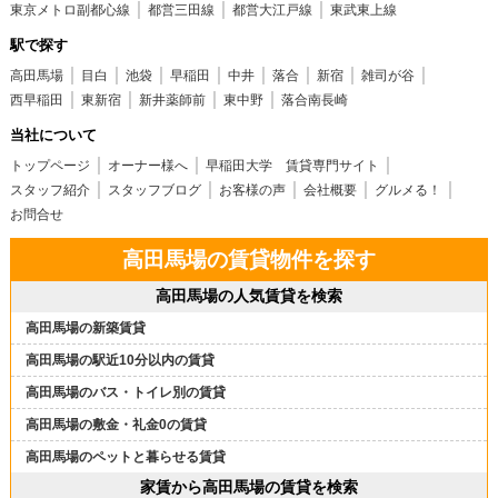
東京メトロ副都心線
都営三田線
都営大江戸線
東武東上線
駅で探す
高田馬場
目白
池袋
早稲田
中井
落合
新宿
雑司が谷
西早稲田
東新宿
新井薬師前
東中野
落合南長崎
当社について
トップページ
オーナー様へ
早稲田大学 賃貸専門サイト
スタッフ紹介
スタッフブログ
お客様の声
会社概要
グルメる！
お問合せ
高田馬場の賃貸物件を探す
高田馬場の人気賃貸を検索
高田馬場の新築賃貸
高田馬場の駅近10分以内の賃貸
高田馬場のバス・トイレ別の賃貸
高田馬場の敷金・礼金0の賃貸
高田馬場のペットと暮らせる賃貸
家賃から高田馬場の賃貸を検索