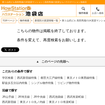
第１山武ビル高田馬場の1K賃貸マンション | 高田馬場の賃貸ならハウステーション池袋店
物件検索
お店へ連絡
/mobile_img/head-logo.png
TOPページ
>
物件検索
>
新宿区の賃貸情報一覧
>
第１山武ビル 高田馬場の1K賃貸マンシ
こちらの物件は掲載を終了しております。
条件を変えて、再度検索をお願いします。
このページの先頭へ
こだわりの条件で探す
学区検索
西武新宿線特集
都営大江戸線特集
東京メトロ東西線特集
駅徒歩五分以内特集
シングル物件特集
リビング物件特集
沿線で探す
JR山手線
JR埼京線
JR中央線
西武池袋線
西武有楽町線
西武新宿線
東京メトロ丸ノ内線
東京メトロ有楽町線